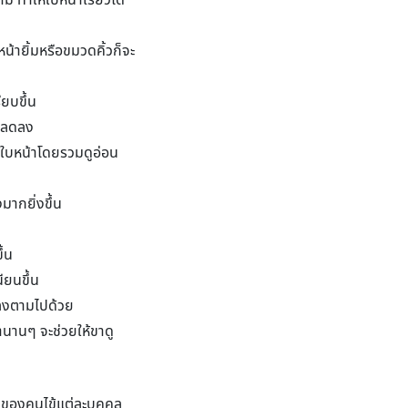
 ทำให้ใบหน้าเรียวได้
น้ายิ้มหรือขมวดคิ้วก็จะ
ยบขึ้น
ตาลดลง
ห้ใบหน้าโดยรวมดูอ่อน
ากยิ่งขึ้น
ึ้น
ียนขึ้น
ดลงตามไปด้วย
ลานานๆ จะช่วยให้ขาดู
หาของคนไข้แต่ละบุคคล