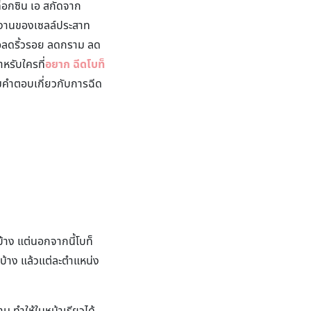
ท็อกซิน เอ สกัดจาก
ทำงานของเซลล์ประสาท
ื่อลดริ้วรอย ลดกราม ลด
หรับใครที่
อยาก ฉีดโบท็
คำตอบเกี่ยวกับการฉีด
้าง แต่นอกจากนี้โบท็
้บ้าง แล้วแต่ละตำแหน่ง