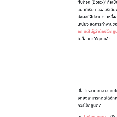
“โบท็อก (Botox)” ถือเป
แบคทีเรีย คลอสตริเดีย
ส่งผลให้ไม่สามารถหลั่ง
เหนียง ลดการทำงานของต
อก แต่ไม่รู้ว่าต้องใช้ก
โบท็อกมาให้คุณแล้ว!
เชื่อว่าหลายคนอาจเคยไ
อกยังสามารถฉีดได้อีกหล
ควรใช้กี่ยูนิต?