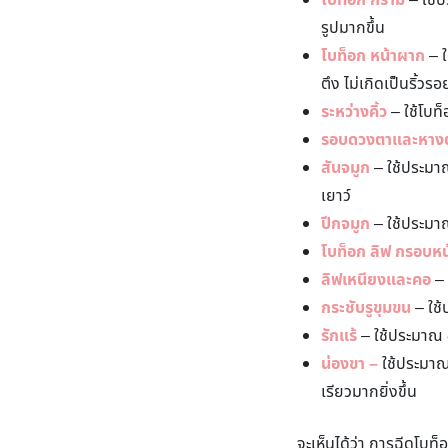
โบท็อก กราม
– ใช้ป
รูปมากขึ้น
โบท็อก หน้าผาก
– ใ
ตึง ไม่เกิดเป็นริ้ว
ระหว่างคิ้ว
– ใช้โบท็
รอบดวงตาและหาง
สันจมูก
– ใช้ประมาณ
เยาว์
ปีกจมูก
– ใช้ประมาณ
โบท็อก ลิฟ กรอบหน
ลิฟเหนียงและคอ
– 
กระชับรูขุมขน
– ใช้
รักแร้
– ใช้ประมาณ 8
น่องขา –
ใช้ประมาณ 
เรียวมากยิ่งขึ้น
จะเห็นได้ว่า การฉีดโบ