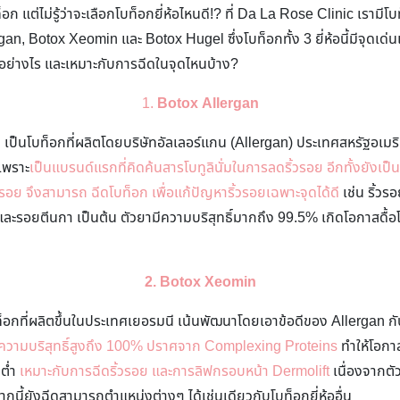
 แต่ไม่รู้ว่าจะเลือกโบท็อกยี่ห้อไหนดี!? ที่ Da La Rose Clinic เรามีโบ
ergan, Botox Xeomin และ Botox Hugel ซึ่งโบท็อกทั้ง 3 ยี่ห้อนี้มีจุดเด่
ติอย่างไร และเหมาะกับการฉีดในจุดไหนบ้าง?
1.
Botox Allergan
ป็นโบท็อกที่ผลิตโดยบริษัทอัลเลอร์แกน (Allergan) ประเทศสหรัฐอเมริกา โ
 เพราะ
เป็นแบรนด์แรกที่คิดค้นสารโบทูลินั่มในการลดริ้วรอย อีกทั้งยังเป็
อย จึงสามารถ ฉีดโบท็อก เพื่อแก้ปัญหาริ้วรอยเฉพาะจุดได้ดี
เช่น ริ้วร
และรอยตีนกา เป็นต้น ตัวยามีความบริสุทธิ์มากถึง 99.5% เกิดโอกาสดื้
2.
Botox Xeomin
อกที่ผลิตขึ้นในประเทศเยอรมนี เน้นพัฒนาโดยเอาข้อดีของ Allergan ก
ีความบริสุทธิ์สูงถึง 100% ปราศจาก Complexing Proteins
ทำให้โอกาส
 ต่ำ
เหมาะกับการฉีดริ้วรอย และการลิฟกรอบหน้า Dermolift
เนื่องจากตัว
กนี้ยังฉีดสามารถตำแหน่งต่างๆ ได้เช่นเดียวกับโบท็อกยี่ห้ออื่น