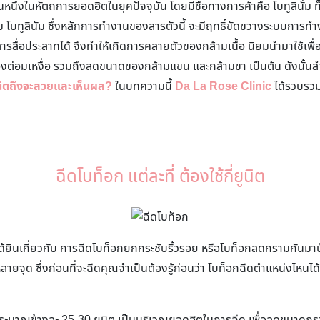
็นหนึ่งในหัตถการยอดฮิตในยุคปัจจุบัน โดยมีชื่อทางการค้าคือ โบทูลินั่ม 
ม โบทูลินัม ซึ่งหลักการทำงานของสารตัวนี้ จะมีฤทธิ์ขัดขวางระบบการ
สารสื่อประสาทได้ จึงทำให้เกิดการคลายตัวของกล้ามเนื้อ นิยมนำมาใช้เพ
่อมเหงื่อ รวมถึงลดขนาดของกล้ามแขน และกล้ามขา เป็นต้น ดังนั้นสำ
ี่ยูนิตถึงจะสวยและเห็นผล?
ในบทความนี้
Da La Rose Clinic
ได้รวบรวม
ฉีดโบท็อก แต่ละที่ ต้องใช้กี่ยูนิต
ด้ยินเกี่ยวกับ การฉีดโบท็อกยกกระชับริ้วรอย หรือโบท็อกลดกรามกันมาบ
ายจุด ซึ่งก่อนที่จะฉีดคุณจำเป็นต้องรู้ก่อนว่า โบท็อกฉีดตำแหน่งไหนได