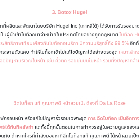
3.
Botox Hugel
กที่ผลิตและพัฒนาโดยบริษัท Hugel Inc (เกาหลีใต้) ได้รับการรับรอง
 เป็นผู้นำเข้าโบท็อกมาจำหน่ายในประเทศไทยอย่างถูกกฎหมาย
โบท็อก H
ระสิทธิภาพเทียบเคียงกับโบท็อกอเมริกา มีความบริสุทธิ์ถึง 99.5%
อีกทั
กระจายตัวแคบ ทำให้โบท็อกเข้าไปแก้ไขปัญหาได้อย่างตรงจุด
เหมาะสำหร
อมีปัญหาบริเวณใบหน้า เช่น คิ้วตก รอยย่นบนใบหน้า รวมทั้งปัญหากล้าม
ฉีดโบท็อก แท้ คุณภาพดี หน้าสวยเป๊ะ ต้องที่
Da La Rose
ิฟกรอบหน้า หรือแก้ไขปัญหาริ้วรอยเฉพาะจุด
การ ฉีดโบท็อก เป็นอีกทาง
ธ์ได้ทันทีหลังทำ
แต่ทั้งนี้ทุกขั้นตอนในการทำควรอยู่ในความดูแลของแพท
ดภัย ถ้าหากใครที่กำลังมองหาที่ฉีกโบท็อกแท้ คุณภาพดี ได้หน้าสวยเป๊ะ