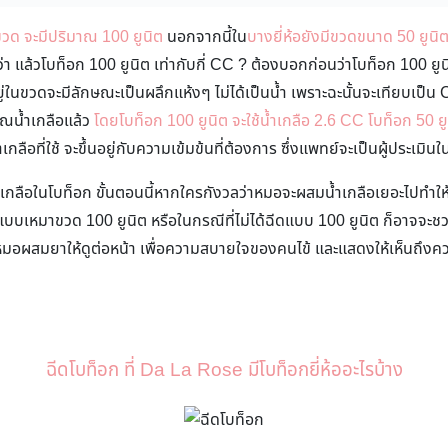
ขวด จะมีปริมาณ 100 ยูนิต
นอกจากนี้ใน
บางยี่ห้อยังมีขวดขนาด 50 ยูนิ
่า แล้วโบท็อก 100 ยูนิต เท่ากับกี่ CC ? ต้องบอกก่อนว่าโบท็อก 100 ยู
ู่ในขวดจะมีลักษณะเป็นผลึกแห้งๆ ไม่ได้เป็นน้ำ เพราะฉะนั้นจะเทียบเป็น CC
ณน้ำเกลือแล้ว
โดยโบท็อก 100 ยูนิต จะใช้น้ำเกลือ 2.6 CC โบท็อก 50 ยู
ลือที่ใช้ จะขึ้นอยู่กับความเข้มข้นที่ต้องการ ซึ่งแพทย์จะเป็นผู้ประเมินใน
เกลือในโบท็อก ขั้นตอนนี้หากใครกังวลว่าหมอจะผสมน้ำเกลือเยอะไปทำให
แบบเหมาขวด 100 ยูนิต หรือในกรณีที่ไม่ได้ฉีดแบบ 100 ยูนิต ก็อาจจะช
ห้หมอผสมยาให้ดูต่อหน้า เพื่อความสบายใจของคนไข้ และแสดงให้เห็นถึงค
ฉีดโบท็อก ที่ Da La Rose มีโบท็อกยี่ห้ออะไรบ้าง